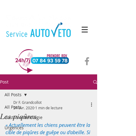
Post
All Posts
Dr F. Grandcollot
All Posts
24 avr. 2020
1 min de lecture
Les piqûres
Gastro-enterologie
« Actuellement les chiens peuvent être la 
Urgences
cible de piqûres de guêpe ou d'abeille. Si 