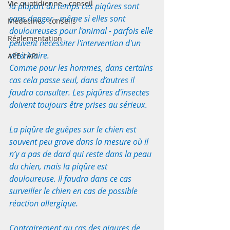
Vie quotidienne - conseil
la plupart du temps ces piqûres sont 
sans danger - même si elles sont 
Médecine - conseils
douloureuses pour l'animal - parfois elle 
Réglementation
peuvent nécessiter l'intervention d'un 
vétérinaire.
APE / API
Comme pour les hommes, dans certains 
cas cela passe seul, dans d’autres il 
faudra consulter. Les piqûres d'insectes 
doivent toujours être prises au sérieux. 
La piqûre de guêpes sur le chien est 
souvent peu grave dans la mesure où il 
n’y a pas de dard qui reste dans la peau 
du chien, mais la piqûre est 
douloureuse. Il faudra dans ce cas 
surveiller le chien en cas de possible 
réaction allergique. 
Contrairement au cas des piqures de 