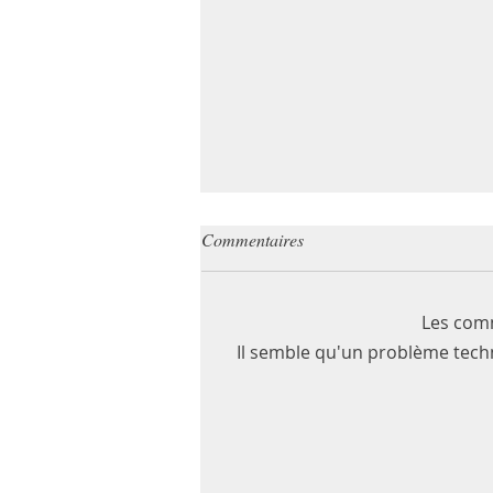
Commentaires
Les comm
Il semble qu'un problème techn
Coronavirus, a-t-on à craindre ?