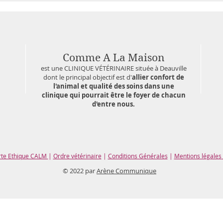
Comme A La Maison
est une CLINIQUE VÉTÉRINAIRE située à Deauville
dont le principal objectif est d'
allier confort de
l'animal et qualité des soins dans une
clinique qui pourrait être le foyer de chacun
d'entre nous.
rte Ethique CALM
|
Ordre vétérinaire
|
Conditions Générales
|
Mentions légales
© 2022 par
Arène Communique