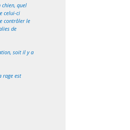
n chien, quel 
 celui-ci 
contrôler le 
alies de 
ion, soit il y a 
a rage est 