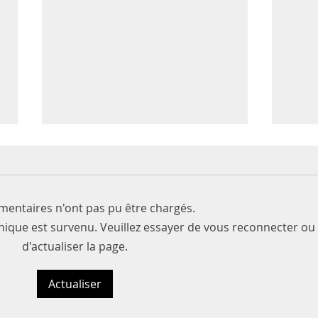
entaires n'ont pas pu être chargés.
ique est survenu. Veuillez essayer de vous reconnecter ou
d'actualiser la page.
Mon chat est mort en 15
Certa
secondes
médi
Actualiser
chez 