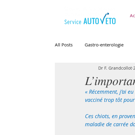
Ac
All Posts
Gastro-enterologie
Dr F. Grandcollot
APE / API
L’importa
« Récemment, j’ai eu 
vacciné trop tôt pour
Ces chiots, en provena
maladie de carrée da