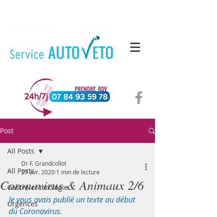
Post
All Posts
Dr F. Grandcollot
All Posts
27 avr. 2020
1 min de lecture
Coronavirus & Animaux 2/6
Gastro-enterologie
Je vous avais publié un texte au début 
Urgences
du Coronavirus. 