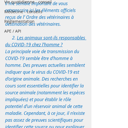
Vie quotidienne - conseil
Il me semble important de vous 
retranscrire ici les éléments officiels 
Médecine - conseils
reçus de l’ Ordre des vétérinaires à 
Réglementation
destination des vétérinaires. 
APE / API
      2. 
Les animaux sont-ils responsables 
du COVID-19 chez l’homme ?
La principale voie de transmission du 
COVID-19 semble être d’homme à 
homme. Des preuves actuelles semblent 
indiquer que le virus du COVID-19 est 
d’origine animale. Des recherches en 
cours sont essentielles pour identifier la 
source animale (notamment les espèces 
impliquées) et pour établir le rôle 
potentiel d’un réservoir animal de cette 
maladie. Cependant, à ce jour, il n’existe 
pas assez de preuves scientifiques pour 
identifier cette source ou pour expliquer 