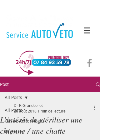
Post
All Posts
Dr F. Grandcollot
All Posts
26 août 2018
1 min de lecture
L’intérêt de stériliser une
Gastro-enterologie
chienne / une chatte
Urgences