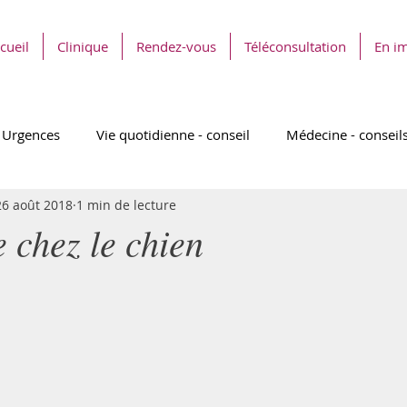
cueil
Clinique
Rendez-vous
Téléconsultation
En i
Urgences
Vie quotidienne - conseil
Médecine - conseil
26 août 2018
1 min de lecture
e chez le chien