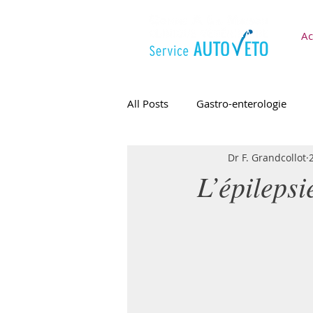
Ac
All Posts
Gastro-enterologie
Dr F. Grandcollot
APE / API
L’épilepsi