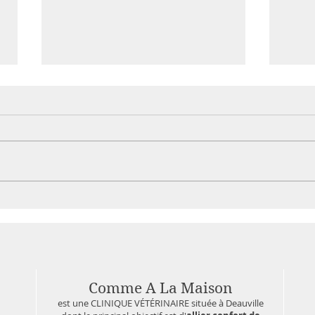
Mon chat est mort en 15
Certa
secondes
médi
chez 
Comme A La Maison
est une CLINIQUE VÉTÉRINAIRE située à Deauville