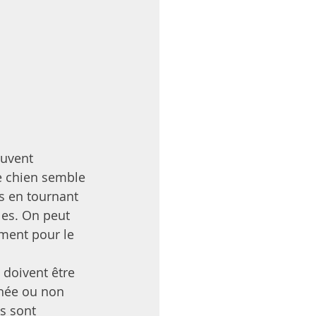
ouvent 
e chien semble 
s en tournant 
les. On peut 
ement pour le 
 doivent être 
chée ou non 
s sont 